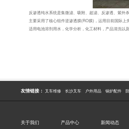
反渗透纯水系统是集微滤、吸附、超滤、反渗透、紫外杀
主要采用了核心组件逆渗透膜(RO膜)，运用目前国际上先 
适用电池溶剂用水，化学分析，化工材料，产品清洗以及
友情链接：
叉车维修
长沙叉车
户外用品
锅炉配件
关于我们
产品中心
新闻动态