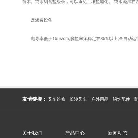
苗木。纯水则含盐极低，可以避免土壤盐碱化。 纯水浇灌在
反渗透设备
电导率低于15us/cm,脱盐率须稳定在85%以上;全自
友情链接：
叉车维修
长沙叉车
户外用品
锅炉配件
关于我们
产品中心
新闻动态