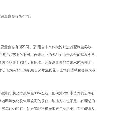
要量也会有所不同。
要量也会有所不同。采 用自来水作为溶剂进行配制营养液，
的满足园艺上的要求。自来水中的各种盐由于水份的挥发会从
分园艺场处于郊区，其用水为经简易处理的自来水或深井水，
的水份则为纯水，所以用自来水浇盆花，土壤的盐碱化会越来越
滤的 脱盐率虽然在80%左右，但钠滤对水中盐类的去除有
水地区等氯化物含量较高的场合，钠滤方式也不是一种理想的
、氢氧化钠贮存，如果管理不善会带来二次污染，有可能危及