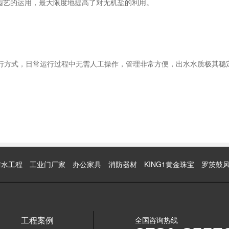
园艺的运用，最大限度地提高了对无机盐的利用。
动运行方式，日常运行过程中无需人工操作，管理非常方便，出水水质极其稳定
防水工程
工业门厂家
办公家具
消防器材
KING1黄金珠宝
罗茨鼓
工程案例
全国咨询热线