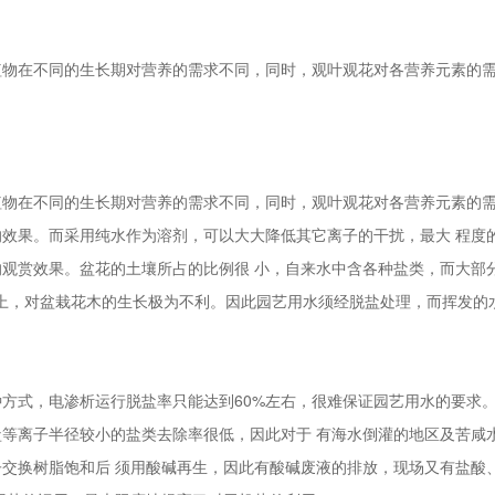
在不同的生长期对营养的需求不同，同时，观叶观花对各营养元素的需
在不同的生长期对营养的需求不同，同时，观叶观花对各营养元素的需
效果。而采用纯水作为溶剂，可以大大降低其它离子的干扰，最大 程度
观赏效果。盆花的土壤所占的比例很 小，自来水中含各种盐类，而大部
cm以上，对盆栽花木的生长极为不利。因此园艺用水须经脱盐处理，而挥发
，电渗析运行脱盐率只能达到60%左右，很难保证园艺用水的要求。钠
盐等离子半径较小的盐类去除率很低，因此对于 有海水倒灌的地区及苦咸
交换树脂饱和后 须用酸碱再生，因此有酸碱废液的排放，现场又有盐酸