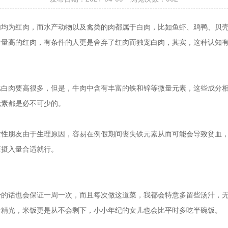
肉均为红肉，而水产动物以及禽类的肉都属于白肉，比如鱼虾、鸡鸭、贝
含量高的红肉，有条件的人更是舍弃了红肉而独宠白肉，其实，这种认知
比白肉要高很多，但是，牛肉中含有丰富的铁和锌等微量元素，这些成分
元素都是必不可少的。
女性朋友由于生理原因，容易在例假期间丧失铁元素从而可能会导致贫血
证摄入量合适就行。
少的话也会保证一周一次，而且每次做这道菜，我都会特意多留些汤汁，
个精光，米饭更是从不会剩下，小小年纪的女儿也会比平时多吃半碗饭。